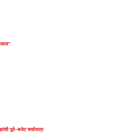
िरकाव”
ांशी पूर्व-बजेट चर्चासत्र