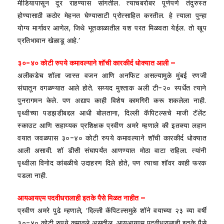
मीडियापासून दूर राहण्यास सांगतील. त्याचबरोबर पूर्णपणे तंदुरुस्त
होण्यासाठी कठोर मेहनत घेण्यासाटी प्रोत्साहित करतील. हे त्याला पुन्हा
योग्य मार्गावर आणेल, जिथे भूतकाळातील यश परत मिळवता येईल. तो खूप
प्रतिभावान खेळाडू आहे.’
३०-४० कोटी रुपये कमावल्याने शॉची कारकीर्द धोक्यात आली –
अलीकडेच शॉला जास्त वजन आणि अनफिट असल्यामुळे मुंबई रणजी
संघातून वगळण्यात आले होते. सय्यद मुश्ताक अली टी-२० स्पर्धेत त्याने
पुनरागमन केले. पण अद्याप काही विशेष कामगिरी करू शकलेला नाही.
पृथ्वीच्या पडझडीबद्दल आधी बोलताना, दिल्ली कॅपिटल्सचे माजी टॅलेंट
स्काउट आणि सहाय्यक प्रशिक्षक प्रवीण अमरे म्हणाले की इतक्या लहान
वयात जवळपास ३०-४० कोटी रुपये कमावल्याने शॉची कारकीर्द धोक्यात
आली असावी. शॉ डीसी संघापर्यंत आणण्यात मोठा वाटा राहिला. त्यांनी
पृथ्वीला विनोद कांबळीचे उदाहरण दिले होते, पण त्याचा शॉवर काही फरक
पडला नाही.
आयआयएम पदवीधरालाही इतके पैसे मिळत नाहीत –
प्रवीण अमरे पुढे म्हणाले, ‘दिल्ली कॅपिटल्समुळे शॉने वयाच्या २३ व्या वर्षी
३०-४० कोटी रुपये कमावले असतील. आयआयएम पदवीधरालाही इतके पैसे