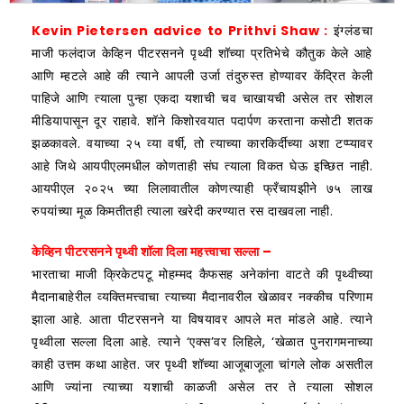
Kevin Pietersen advice to Prithvi Shaw :
इंग्लंडचा
माजी फलंदाज केव्हिन पीटरसनने पृथ्वी शॉच्या प्रतिभेचे कौतुक केले आहे
आणि म्हटले आहे की त्याने आपली उर्जा तंदुरुस्त होण्यावर केंद्रित केली
पाहिजे आणि त्याला पुन्हा एकदा यशाची चव चाखायची असेल तर सोशल
मीडियापासून दूर राहावे. शॉने किशोरवयात पदार्पण करताना कसोटी शतक
झळकावले. वयाच्या २५ व्या वर्षी, तो त्याच्या कारकिर्दीच्या अशा टप्प्यावर
आहे जिथे आयपीएलमधील कोणताही संघ त्याला विकत घेऊ इच्छित नाही.
आयपीएल २०२५ च्या लिलावातील कोणत्याही फ्रँचायझीने ७५ लाख
रुपयांच्या मूळ किमतीतही त्याला खरेदी करण्यात रस दाखवला नाही.
केव्हिन पीटरसनने पृथ्वी शॉला दिला महत्त्वाचा सल्ला –
भारताचा माजी क्रिकेटपटू मोहम्मद कैफसह अनेकांना वाटते की पृथ्वीच्या
मैदानाबाहेरील व्यक्तिमत्त्वाचा त्याच्या मैदानावरील खेळावर नक्कीच परिणाम
झाला आहे. आता पीटरसनने या विषयावर आपले मत मांडले आहे. त्याने
पृथ्वीला सल्ला दिला आहे. त्याने ‘एक्स’वर लिहिले, ‘खेळात पुनरागमनाच्या
काही उत्तम कथा आहेत. जर पृथ्वी शॉच्या आजूबाजूला चांगले लोक असतील
आणि ज्यांना त्याच्या यशाची काळजी असेल तर ते त्याला सोशल